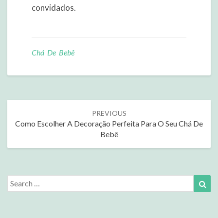
convidados.
Chá De Bebê
Post
PREVIOUS
navigation
Como Escolher A Decoração Perfeita Para O Seu Chá De
Bebê
Search
Sea
for: