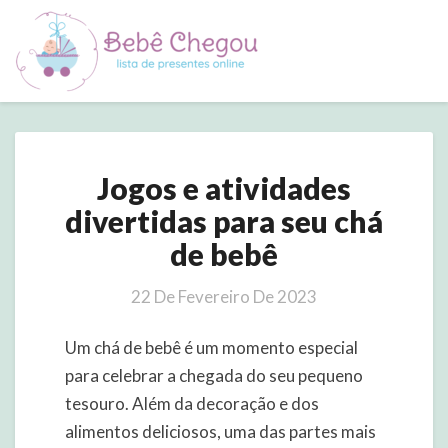
Jogos
Jogos e atividades
e
atividades
divertidas para seu chá
divertidas
de bebê
para
seu
chá
22 De Fevereiro De 2023
de
bebê
Um chá de bebê é um momento especial
para celebrar a chegada do seu pequeno
tesouro. Além da decoração e dos
alimentos deliciosos, uma das partes mais