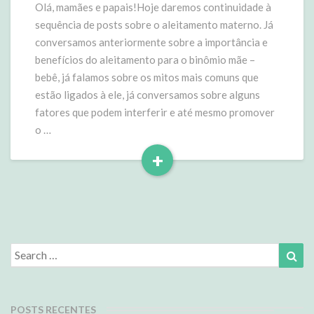
Materno
Olá, mamães e papais!Hoje daremos continuidade à
sequência de posts sobre o aleitamento materno. Já
conversamos anteriormente sobre a importância e
benefícios do aleitamento para o binômio mãe –
bebê, já falamos sobre os mitos mais comuns que
estão ligados à ele, já conversamos sobre alguns
fatores que podem interferir e até mesmo promover
o …
+
Read
More
Search
Sea
for:
POSTS RECENTES