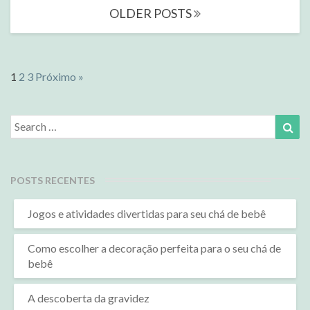
Posts
OLDER POSTS
navigation
1
2
3
Próximo »
Search
Sea
for:
POSTS RECENTES
Jogos e atividades divertidas para seu chá de bebê
Como escolher a decoração perfeita para o seu chá de
bebê
A descoberta da gravidez