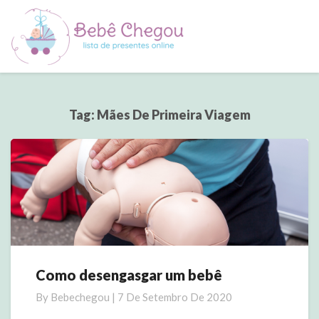
Tag:
Mães De Primeira Viagem
Como desengasgar um bebê
Como
desengasgar
By
Bebechegou
|
7 De Setembro De 2020
um