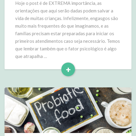
bebê
Hoje o post é de EXTREMA importância, as
orientações que aqui serão dadas podem salvar a
vida de muitas crianças. Infelizmente, engasgos são
muito mais frequentes do que imaginamos, e as
famílias precisam estar preparadas para iniciar os
primeiros atendimentos caso seja necessário. Temos
que lembrar também que o fator psicológico é algo
que atrapalha …
+
Read
More