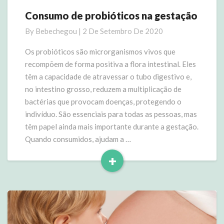
Consumo de probióticos na gestação
Consumo
de
By
Bebechegou
|
2 De Setembro De 2020
probióticos
na
Os probióticos são microrganismos vivos que
gestação
recompõem de forma positiva a flora intestinal. Eles
têm a capacidade de atravessar o tubo digestivo e,
no intestino grosso, reduzem a multiplicação de
bactérias que provocam doenças, protegendo o
indivíduo. São essenciais para todas as pessoas, mas
têm papel ainda mais importante durante a gestação.
Quando consumidos, ajudam a …
+
Read
More