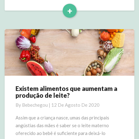
+
Read
More
Existem alimentos que aumentam a
Existem
produção de leite?
alimentos
que
By
Bebechegou
|
12 De Agosto De 2020
aumentam
a
Assim que a criança nasce, umas das principais
produção
angústias das mães é saber se o leite materno
de
oferecido ao bebê é suficiente para deixá-lo
leite?