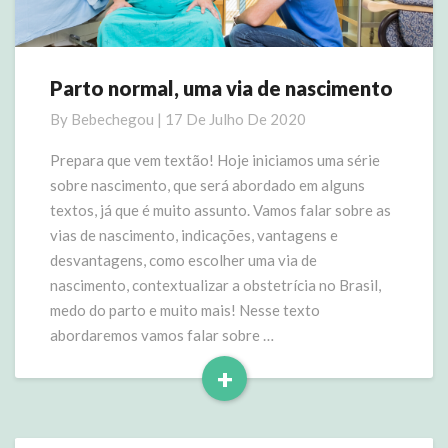
Parto normal, uma via de nascimento
Parto
normal,
By
Bebechegou
|
17 De Julho De 2020
uma
via
Prepara que vem textão! Hoje iniciamos uma série
de
sobre nascimento, que será abordado em alguns
nascimento
textos, já que é muito assunto. Vamos falar sobre as
vias de nascimento, indicações, vantagens e
desvantagens, como escolher uma via de
nascimento, contextualizar a obstetrícia no Brasil,
medo do parto e muito mais! Nesse texto
abordaremos vamos falar sobre …
+
Read
More