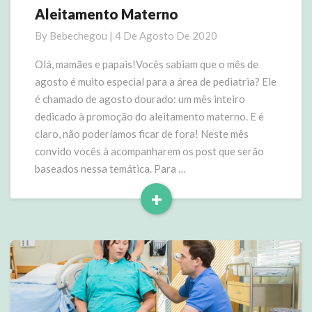
Aleitamento Materno
Aleitamento
Materno
By
Bebechegou
|
4 De Agosto De 2020
Olá, mamães e papais!Vocês sabiam que o mês de
agosto é muito especial para a área de pediatria? Ele
é chamado de agosto dourado: um mês inteiro
dedicado à promoção do aleitamento materno. E é
claro, não poderíamos ficar de fora! Neste mês
convido vocês à acompanharem os post que serão
baseados nessa temática. Para …
+
Read
More