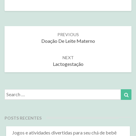
Post
PREVIOUS
navigation
Doação De Leite Materno
NEXT
Lactogestação
Search
Sea
for:
POSTS RECENTES
Jogos e atividades divertidas para seu chá de bebê