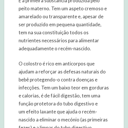
É a primeira substância produzida pelo
peito materno. Tem um aspeto cremoso e
amarelado ou transparente e, apesar de
ser produzido em pequena quantidade,
tem na sua constituição todos os
nutrientes necessários para alimentar
adequadamente o recém-nascido.
O colostro é rico em anticorpos que
ajudam a reforçar as defesas naturais do
bebê protegendo-o contra doenças e
infecções. Tem um baixo teor em gorduras
e calorias, é de fácil digestão, tem uma
função protetora do tubo digestivo e
um efeito laxante que ajuda o recém-
nascido a eliminar o mecónio (as primeiras
fezes) e a limpar do tubo digestivo.