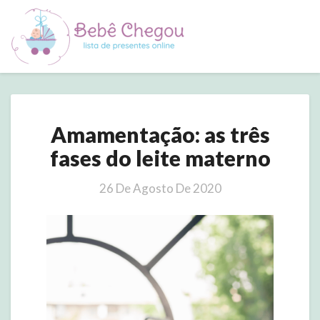
Amamentação:
Amamentação: as três
as
três
fases do leite materno
fases
do
26 De Agosto De 2020
leite
materno