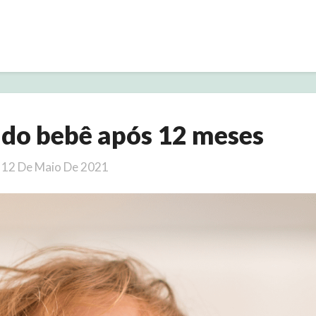
Alimentação
do bebê após 12 meses
do
bebê
12 De Maio De 2021
após
12
meses