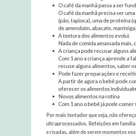
O café da manhã passa a ser fun
O café da manhã precisa ser uma
(pão, tapioca), uma de proteína (
de amendoim, abacate, manteiga)
A textura dos alimentos evolui.
Nada de comida amassada mais, c
A criança pode recusar alguns al
Com 1 ano a criança aprende a fa
recuse alguns alimentos, saber 
Pode fazer preparações e receit
A partir de agora o bebê pode co
oferecer os alimentos individual
Novos alimentos na rotina
Com 1 ano o bebê já pode comer s
Por mais tentador que seja, não ofereça
ultraprocessados. Refeições em família 
e risadas, além de serem momentos esse