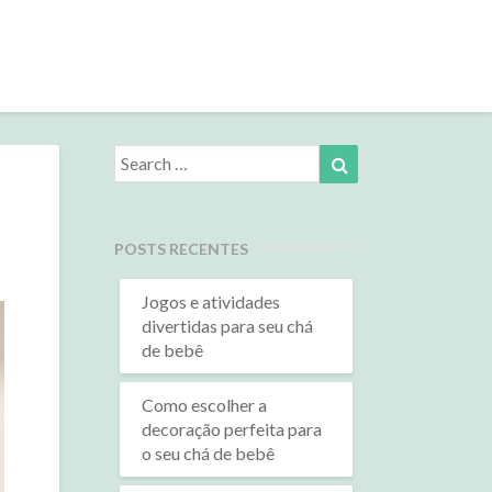
Search
Search
for:
POSTS RECENTES
Jogos e atividades
divertidas para seu chá
de bebê
Como escolher a
decoração perfeita para
o seu chá de bebê