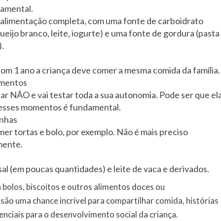
damental.
 alimentação completa, com uma fonte de carboidrato
queijo branco, leite, iogurte) e uma fonte de gordura (pasta
.
om 1 ano a criança deve comer a mesma comida da família.
imentos
lar NÃO e vai testar toda a sua autonomia. Pode ser que el
nesses momentos é fundamental.
inhas
mer tortas e bolo, por exemplo. Não é mais preciso
mente.
al (em poucas quantidades) e leite de vaca e derivados.
 bolos, biscoitos e outros alimentos doces ou
são uma chance incrível para compartilhar comida, histórias
nciais para o desenvolvimento social da criança.